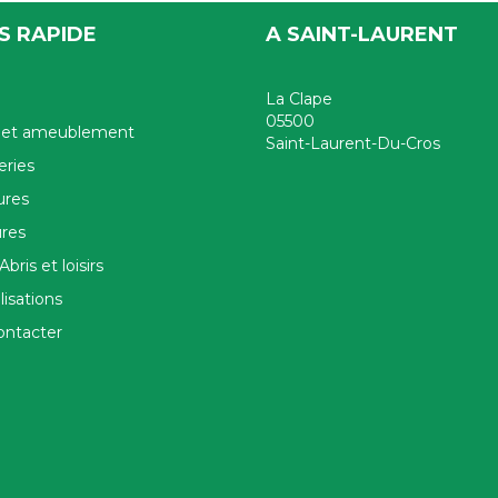
S RAPIDE
A SAINT-LAURENT
La Clape
05500
e et ameublement
Saint-Laurent-Du-Cros
ries
ures
ures
Abris et loisirs
lisations
ontacter