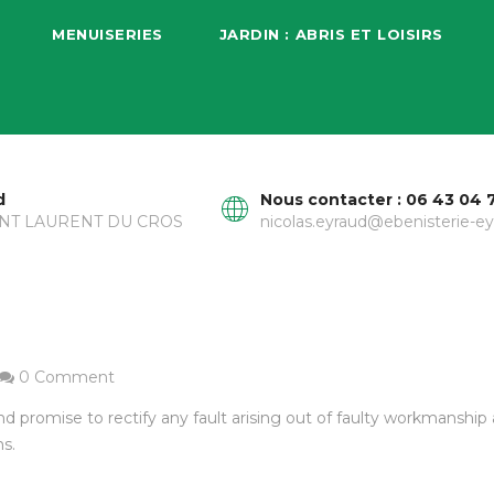
MENUISERIES
JARDIN : ABRIS ET LOISIRS
d
Nous contacter : 06 43 04 
AINT LAURENT DU CROS
nicolas.eyraud@ebenisterie-ey
0 Comment
nd promise to rectify any fault arising out of faulty workmanshi
s.