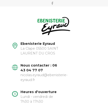
Ebenisterie Eyraud
La Clape 05500 SAINT
LAURENT DU CROS
Nous contacter : 06
43 04 77 07
nicolas.eyraud@ebenisterie-
eyraud.fr
Heures d'ouverture
Lundi - vendredi de
7h30 à 17h30