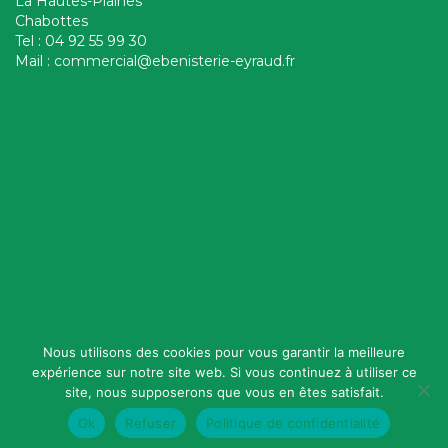
La Hautes-Plaines
Chabottes
Tel : 04 92 55 99 30
Mail :
commercial@ebenisterie-eyraud.fr
Nous utilisons des cookies pour vous garantir la meilleure
expérience sur notre site web. Si vous continuez à utiliser ce
Ebénisterie Eyraud - Tous droits réservé - 2020 |
site, nous supposerons que vous en êtes satisfait.
Mentions Légales
| Réalisation :
Thematik
Ok
Refuser
Politique de confidentialité