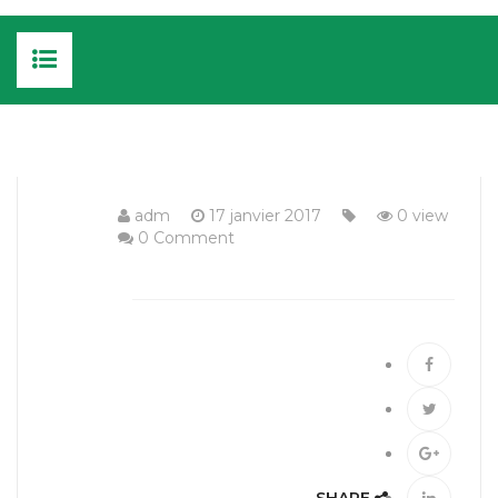
ACCUEIL
CUISINE ET AMEUBLEMENT
adm
17 janvier 2017
0 view
0 Comment
MENUISERIES
EXTÉRIEURES
JARDIN : ABRIS ET LOISIRS
INTÉRIEURES
NOS RÉALISATIONS
NOUS CONTACTER