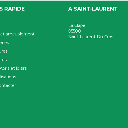
S RAPIDE
A SAINT-LAURENT
La Clape
05500
e et ameublement
Saint-Laurent-Du-Cros
ries
ures
ures
Abris et loisirs
lisations
ontacter