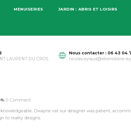
MENUISERIES
JARDIN : ABRIS ET LOISIRS
d
Nous contacter : 06 43 04 
AINT LAURENT DU CROS
nicolas.eyraud@ebenisterie-ey
0 Comment
ood knowledgeable. Dwayne vat our designer was patient, accom
 to reality designs.