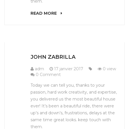
them.
READ MORE
JOHN ZABRILLA
adm
17 janvier 2017
0 view
0 Comment
Today we can tell you, thanks to your
passion, hard work creativity, and expertise,
you delivered us the most beautiful house
ever! It’s been a beautiful ride, there were
up’s and down’s, frustrations, delays at the
same time great looks. keep touch with
them.