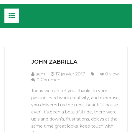
ACCUEIL
CUISINE ET AMEUBLEMENT
JOHN ZABRILLA
MENUISERIES
adm
17 janvier 2017
0 view
0 Comment
EXTÉRIEURES
JARDIN : ABRIS ET LOISIRS
Today we can tell you, thanks to your
INTÉRIEURES
NOS RÉALISATIONS
passion, hard work creativity, and expertise,
you delivered us the most beautiful house
NOUS CONTACTER
ever! It’s been a beautiful ride, there were
up’s and down’s, frustrations, delays at the
same time great looks. keep touch with