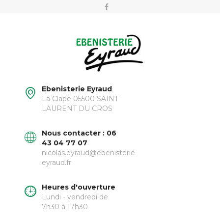
Ebenisterie Eyraud
La Clape 05500 SAINT
LAURENT DU CROS
Nous contacter : 06
43 04 77 07
nicolas.eyraud@ebenisterie-
eyraud.fr
Heures d'ouverture
Lundi - vendredi de
7h30 à 17h30